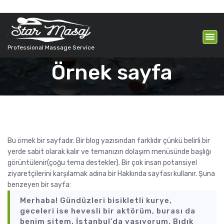
İ
ç
e
r
Professional Massage Service
i
ğ
Örnek sayfa
e
g
e
ç
Bu örnek bir sayfadır. Bir blog yazısından farklıdır çünkü belirli bir
yerde sabit olarak kalır ve temanızın dolaşım menüsünde başlığı
görüntülenir(çoğu tema destekler). Bir çok insan potansiyel
ziyaretçilerini karşılamak adına bir Hakkında sayfası kullanır. Şuna
benzeyen bir sayfa:
Merhaba! Gündüzleri bisikletli kurye,
geceleri ise hevesli bir aktörüm, burası da
benim sitem. İstanbul’da yaşıyorum, Bıdık